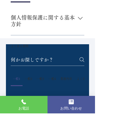
個人情報保護に関する基本
方針
① 個人情報の取得および利用
当法人は、業務上必要な範囲内
よくある質問
で、かつ、適法で公正な手段によ
り個人情報を取得します。また、
個人情報を利用する場合には、利
用目的を明確にし、目的外利用を
行わない等定められた利用目的の
一般1
一般2
一般3
一般4
業務内容
よくあるご質問
達成に必要な範囲で適正に個人情
報を取扱います。 ② 個人情報の
利用目的 当法人は、業務上必要
個人情報保護に関する基本
方針
な範囲内で、かつ、適法で公正な
お電話
お問い合わせ
手段により個人情報を取得しま
① 個人情報の取得および利用
す。また、個人情報を利用する場
当法人は、業務上必要な範囲内
合には、利用目的を明確にし、目
​新宿の社会労務士事務所